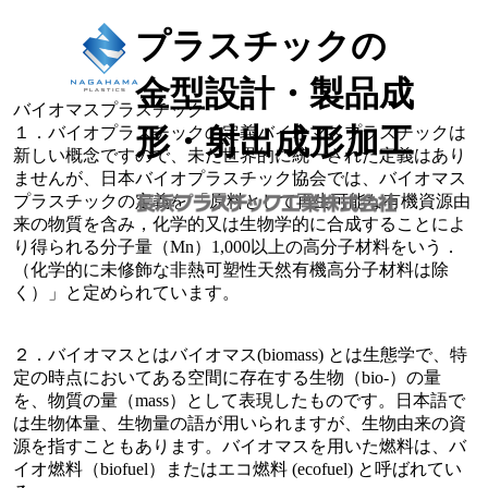
プラスチックの
金型設計・製品成
バイオマスプラスチック
形・射出成形加工
１．バイオプラスチックの定義
バイオマスプラスチックは
新しい概念ですので、未だ世界的に統一された定義はあり
ませんが、日本バイオプラスチック協会では、バイオマス
プラスチックの定義を 「原料として再生可能な有機資源由
来の物質を含み，化学的又は生物学的に合成することによ
り得られる分子量（Mn）1,000以上の高分子材料をいう．
（化学的に未修飾な非熱可塑性天然有機高分子材料は除
く）」と定められています。
２．バイオマスとは
バイオマス(biomass) とは生態学で、特
定の時点においてある空間に存在する生物（bio-）の量
を、物質の量（mass）として表現したものです。日本語で
は生物体量、生物量の語が用いられますが、生物由来の資
源を指すこともあります。バイオマスを用いた燃料は、バ
イオ燃料（biofuel）またはエコ燃料 (ecofuel) と呼ばれてい