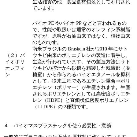
生活雑貨の他、食品食材包装として利用され
ています。
バイオ PE やバイオ PP などと言われるもの
で、性能や取扱いは通常のオレフィン系樹脂
ですが、原料が石油由来ではなく、植物由来
のものです。
南米ブラジルの Braskem 社が 2010 年にサト
（２）バ
ウキビ由来のポリエチレンの製造に着手し、
イオポリ
生産が行われています。その製造方法はサト
オレフィ
ウキビの搾汁から砂糖を精製した残液部（廃
ン
糖蜜）から作られるバイオエタノールを原料
として、従来工程であるエチレン重合⇒ポリ
エチレン（ポリマー）が生産されます。生産
されるポリエチレンとしては高密度ポリエチ
レン（HDPE）と直鎖状低密度ポリエチレン
（LLDPE）の 2種類です。
４．バイオマスプラスチックを使う必要性・意義
一般的にプラスチックは石油を原材料に作られています。