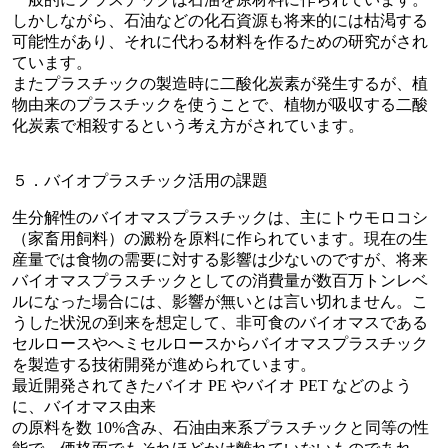
しかしながら、石油などの化石資源も将来的には枯渇する
可能性があり、それに代わる材料を作るための研究がされ
ています。
またプラスチックの製造時に二酸化炭素が発生するが、植
物由来のプラスチックを使うことで、植物が吸収する二酸
化炭素で相殺するという考え方がされています。
５．バイオプラスチック活用の課題
生分解性のバイオマスプラスチックは、主にトウモロコシ
（家畜用飼料）の澱粉を原料に作られています。現在の生
産量では食物の需要に対する影響は少ないのですが、将来
バイオマスプラスチックとしての消費量が数百万トンレベ
ルになった場合には、影響が無いとは言い切れません。こ
うした状況の到来を想定して、非可食のバイオマスである
セルロースやへミセルロースからバイオマスプラスチック
を製造する技術開発が進められています。
最近開発されてきたバイオ PE やバイオ PET などのよう
に、バイオマス由来
の原料を数 10%含み、石油由来系プラスチックと同等の性