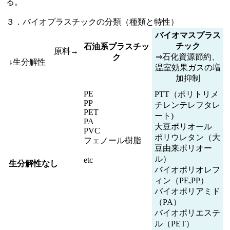
る。
３．バイオプラスチックの分類（種類と特性）
バイオマスプラス
チック
石油系プラスチッ
原料→
⇒石化資源節約、
ク
↓生分解性
温室効果ガスの増
加抑制
PE
PTT（ポリトリメ
PP
チレンテレフタレ
PET
ート)
PA
大豆ポリオール
PVC
ポリウレタン（大
フェノール樹脂
豆由来ポリオー
ル）
etc
生分解性なし
バイオポリオレフ
ィン（PE,PP）
バイオポリアミド
（PA）
バイオポリエステ
ル（PET）